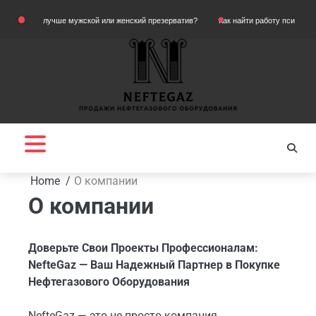
Skip
Что лучше мужской или женский презерватив?
Как найти работу психологу
to
content
Home
О компании
О компании
Доверьте Свои Проекты Профессионалам:
NefteGaz — Ваш Надежный Партнер в Покупке
Нефтегазового Оборудования
NefteGaz — это не просто компания,